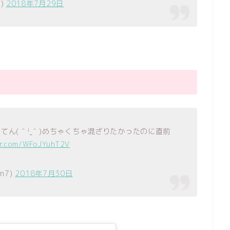
e)
2018年7月29日
てん( ˉ ˡˍˉ )めちゃくちゃ混ざりたかったのに直前
er.com/WFoJYuhT2V
n7)
2018年7月30日