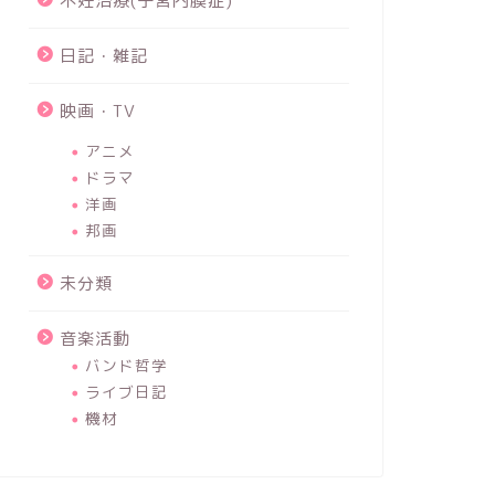
不妊治療(子宮内膜症)
日記・雑記
映画・TV
アニメ
ドラマ
洋画
邦画
未分類
音楽活動
バンド哲学
ライブ日記
機材