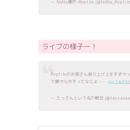
— NaNa榎戸-Reptile (@NaNa_Reptil
ライブの様子ー！
Reptileのお客さん振り上げ上手すぎやっ
で腰やらかすってなによ……
pic.twitt
— たっさんという名の概念 (@tassaaaa