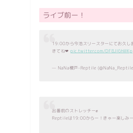
ライブ前ー！
19:00から今池スリースターにてお久し
きてね❤
pic.twitter.com/DF8JlGhWKp
— NaNa榎戸-Reptile (@NaNa_Reptil
出番前のストレッチー✊
Reptileは19:00からー！きゃー楽しみー