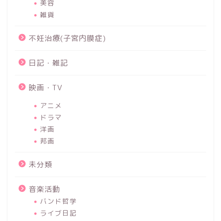
美容
雑貨
不妊治療(子宮内膜症)
日記・雑記
映画・TV
アニメ
ドラマ
洋画
邦画
未分類
音楽活動
バンド哲学
ライブ日記