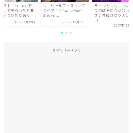
ーシャルディスタンス
ライブをしなければライ
【ベース】「PLEK
ブ！「Raise Wolf
ブ力は身につかない！ス
メンテしてもらった
ke ...
タジオにばかり入って
った時より状態が良く.
い...
2020年12月23日
2019年3
2017年12月28日
スポンサーリンク