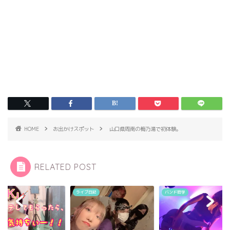
HOME
お出かけスポット
山口県周南の梅乃湯で初体験。
RELATED POST
ブ日記
バンド哲学
機材