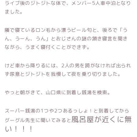
ライブ後のジトジトな体で、メンバー5人車中泊となり
ました。
隣で寝ているロン毛から漂うビール匂と、後ろで「う
ん、うーん、うん」とおじさんの謎の頷き寝言を聞き
ながら、うまく寝付くことができず。
けど車から降りるには、2人の男を跨がなければ出られ
ず尿意とジトジトを我慢して夜を乗り切りました。
やっと朝がきて、山口県に到着し銭湯を検索。
スーパー銭湯の1つや2つあるっしょ！と到着してから
風呂屋が近くに無
グーグル先生に聞いてみると
い！！！