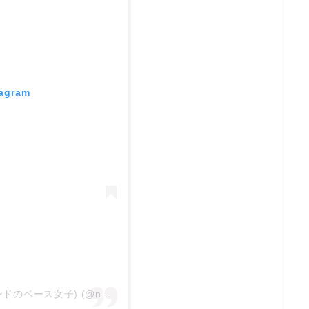
tagram
A post shared by NaNaえのきど (ラウドバンドのベース女子) (@nana_reptile)