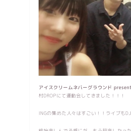
アイスクリームネバーグラウンド presen
村DROPにて運動会してきました！！！
INGの集めた人々はすごい！！ライブもD
終始楽しんでる感じが、もう超楽しかっ