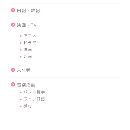
日記・雑記
映画・TV
アニメ
ドラマ
洋画
邦画
未分類
音楽活動
バンド哲学
ライブ日記
機材