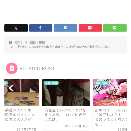
HOME
日記・雑記
「令和」の次の時代も貴方と迎えたい。新時代の発表と新社会人の話。
RELATED POST
・雑記
日記・雑記
日記・雑記
しい夢追い人へ！単
古着屋でハンドバッグを
訃報ツイートに対す
・短期アルバイト、か
買ったら、いわく付きだ
「嘘でしょ？！」「
もちにオススメバイ
った話。
て言ってよ」などの
！
を...
2018年12月11日
2017年5月7日
2019年