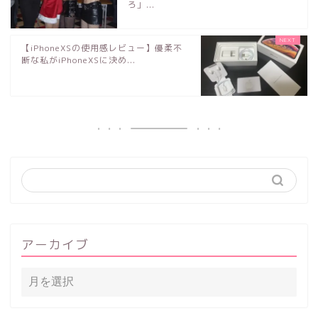
ろ」...
【iPhoneXSの使用感レビュー】優柔不
断な私がiPhoneXSに決め...
アーカイブ