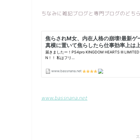
ちなみに雑記ブログと専門ブログのどち
www.bassnana.net
ス