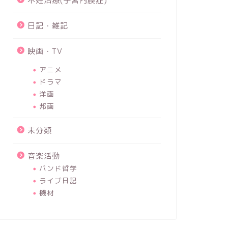
不妊治療(子宮内膜症)
日記・雑記
映画・TV
アニメ
ドラマ
洋画
邦画
未分類
音楽活動
バンド哲学
ライブ日記
機材