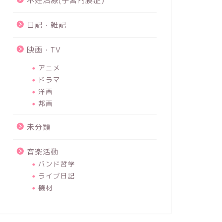
不妊治療(子宮内膜症)
日記・雑記
映画・TV
アニメ
ドラマ
洋画
邦画
未分類
音楽活動
バンド哲学
ライブ日記
機材