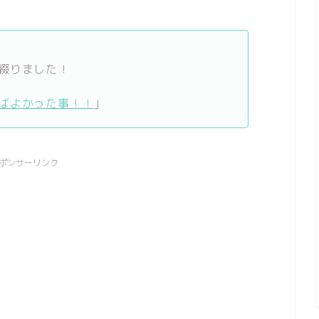
綴りました！
ばよかった事！！
」
ポンサーリンク