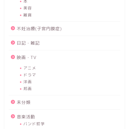
本
美容
雑貨
不妊治療(子宮内膜症)
日記・雑記
映画・TV
アニメ
ドラマ
洋画
邦画
未分類
音楽活動
バンド哲学