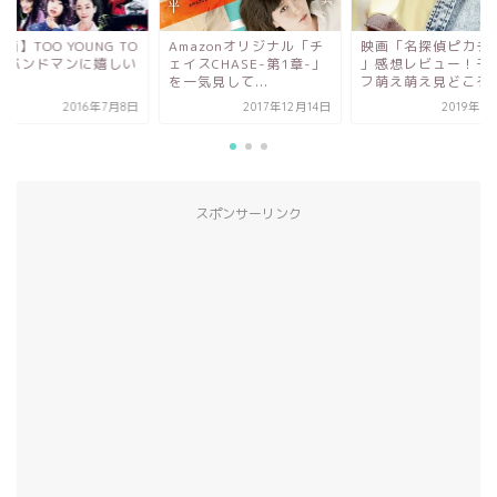
画】TOO YOUNG TO
Amazonオリジナル「チ
映画「名探偵ピカチ
E! バンドマンに嬉しい
ェイスCHASE-第1章-」
」感想レビュー！モ
...
を一気見して...
フ萌え萌え見どころ紹.
2016年7月8日
2017年12月14日
2019年5
スポンサーリンク