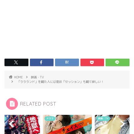
HOME
映画・TV
「ララランド」を観た人には是非「セッション」も観て欲しい！
RELATED POST
・TV
ドラマ
映画・TV