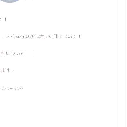
す！
し・スパム行為が急増した件について！
た件について！！
ります。
ポンサーリンク