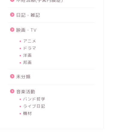
不妊治療(子宮内膜症)
日記・雑記
映画・TV
アニメ
ドラマ
洋画
邦画
未分類
音楽活動
バンド哲学
ライブ日記
機材