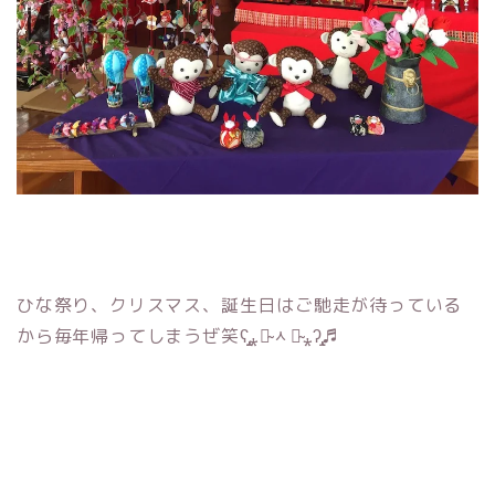
ひな祭り、クリスマス、誕生日はご馳走が待っている
から毎年帰ってしまうぜ笑ʕ̡̢̡⁎ꆤ̴ᆺꆤ̴⁎ʔ̢̡̢♬