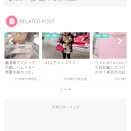
RELATED POST
スター
日記・雑記
日記・雑記
急地震速報でビビって
IKEAでクリスマス！
ヘイトはTwitterで
った行動。ハムスター
く日記帳にぶつけて
み大地震を味わった。
かが？過去の日記...
2018年10月5日
2018年12月26日
2017年12
スポンサーリンク