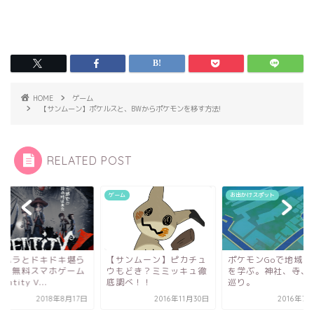
HOME
ゲーム
【サンムーン】ポケルスと、BWからポケモンを移す方法!
RELATED POST
ム
ゲーム
お出かけスポット
ラハラとドキドキ堪ら
【サンムーン】ピカチュ
ポケモンGoで地域の
す♡無料スマホゲーム
ウもどき？ミミッキュ徹
を学ぶ。神社、寺、
entity V...
底調べ！！
巡り。
2018年8月17日
2016年11月30日
2016年7