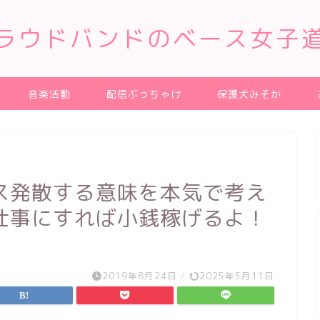
ラウドバンドのベース女子
音楽活動
配信ぶっちゃけ
保護犬みそか
ス発散する意味を本気で考え
仕事にすれば小銭稼げるよ！
！
2019年8月24日
/
2025年5月11日