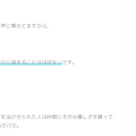
な声に慣れてますから、
の心に留まることはほぼない
です。
声を浴びせられた人は仲間にその分優しさを貰って
るだけだ。