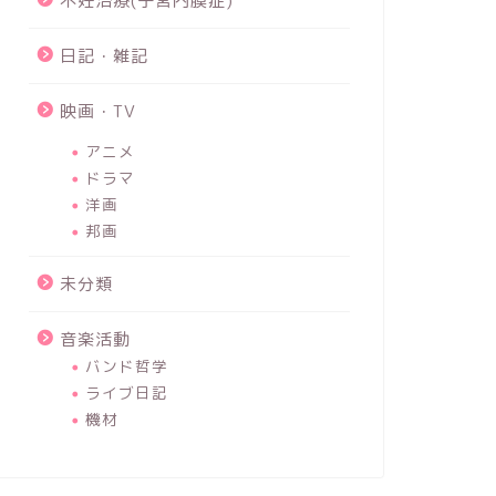
不妊治療(子宮内膜症)
日記・雑記
映画・TV
アニメ
ドラマ
洋画
邦画
未分類
音楽活動
バンド哲学
ライブ日記
機材