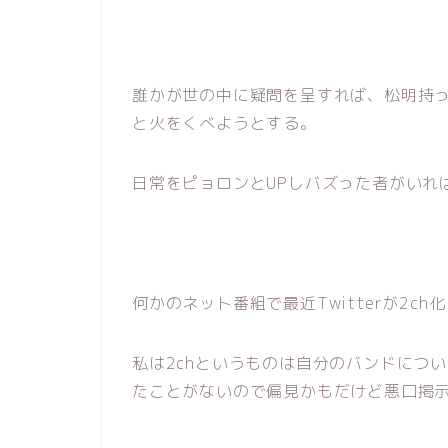
誰かが世の中に疑問を呈すれば、松明持
と火をくべようとする。
日常をピョロンとUPしバズった者がいれ
何かのネット番組で最近Twitterが2c
私は2chというものは自分のバンドにつ
たことがないので偏見かもだけど悪口掲