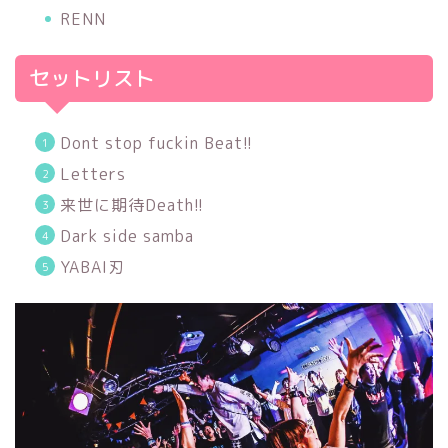
RENN
セットリスト
Dont stop fuckin Beat!!
Letters
来世に期待Death!!
Dark side samba
YABAI刃