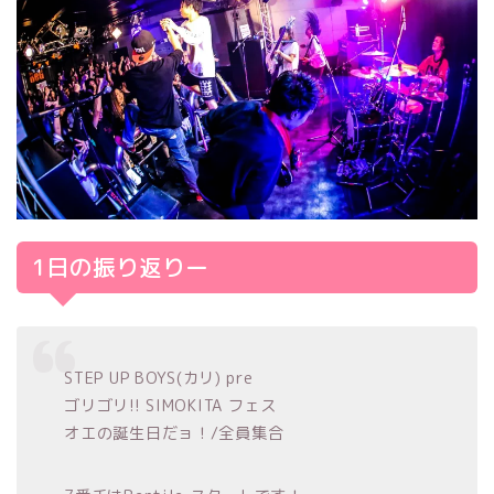
1日の振り返りー
STEP UP BOYS(カリ) pre
ゴリゴリ!! SIMOKITA フェス
オエの誕生日だョ！/全員集合