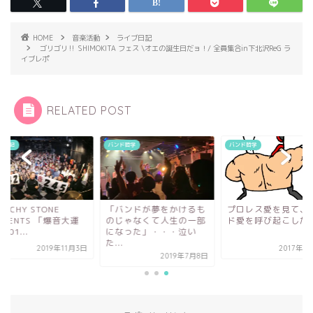
HOME
音楽活動
ライブ日記
ゴリゴリ‼︎ SHIMOKITA フェス \オエの誕生日だョ！/ 全員集合in下北沢ReG ラ
イブレポ
RELATED POST
ブ日記
バンド哲学
バンド哲学
ARCHY STONE
「バンドが夢をかけるも
プロレス愛を見て、
ESENTS 「爆音大運
のじゃなくて人生の一部
ド愛を呼び起こした
201...
になった」・・・泣い
た...
2019年11月3日
2017年1
2019年7月8日