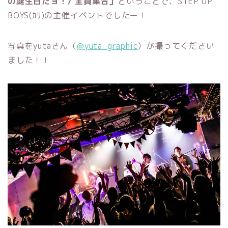
の誕生日だョ！/ 全員集合」
ということで、STEP UP
BOYS(ｶﾘ)の主催イベントでしたー！
写真をyutaさん（
@yuta_graphic
）が撮ってください
ました！！