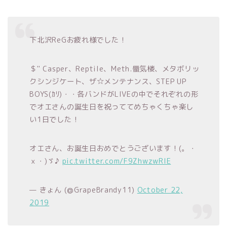
下北沢ReGお疲れ様でした！
＄" Casper、Reptile、Meth.蜃気楼、メタボリッ
クシンジケート、ザ☆メンテナンス、STEP UP
BOYS(ｶﾘ)・・各バンドがLIVEの中でそれぞれの形
でオエさんの誕生日を祝っててめちゃくちゃ楽し
い1日でした！
オエさん、お誕生日おめでとうございます！(。・
ｘ・)ゞ♪
pic.twitter.com/F9ZhwzwRIE
— きょん (@GrapeBrandy11)
October 22,
2019