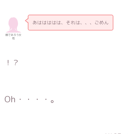
あははははは、それは、、、ごめん
嫁であろう女
性
！？
Oh・・・・。