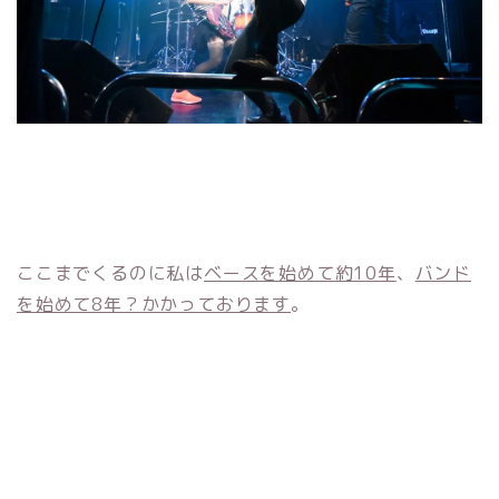
ここまでくるのに私は
ベースを始めて約10年
、
バンド
を始めて8年？かかっております
。