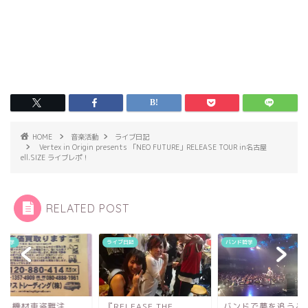
HOME
音楽活動
ライブ日記
Vertex in Origin presents 「NEO FUTURE」RELEASE TOUR in名古屋
ell.SIZE ライブレポ！
RELATED POST
ド哲学
ライブ日記
バンド哲学
ンド機材車盗難注
『RELEASE THE
バンドで夢を追うと