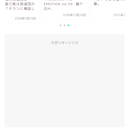
！！張り紙は窃盗団の
EMOTION vol.38 -藤ケ
事。
印！？チラシに電話し
丘M...
...
2018年11月24日
2017年2月
2018年3月15日
スポンサーリンク