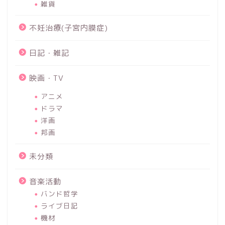
雑貨
不妊治療(子宮内膜症)
日記・雑記
映画・TV
アニメ
ドラマ
洋画
邦画
未分類
音楽活動
バンド哲学
ライブ日記
機材