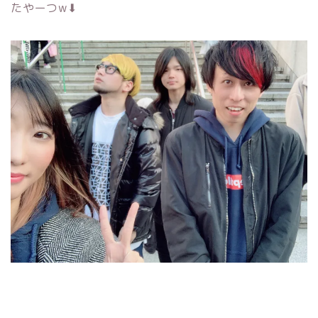
たやーつw⬇︎