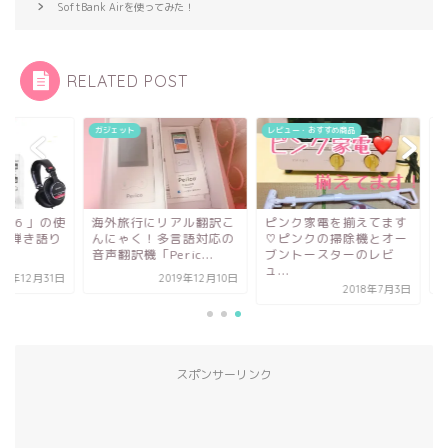
SoftBank Airを使ってみた！
RELATED POST
ェット
レビュー・おすすめ商品
SNS・メディア活動
外旅行にリアル翻訳こ
ピンク家電を揃えてます
「YAMAHA AG06 
にゃく！多言語対応の
♡ピンクの掃除機とオー
用感レビュー！弾き
翻訳機「Peric...
ブントースターのレビ
生配信に便利...
ュ...
2019年12月10日
2019年12
2018年7月3日
スポンサーリンク