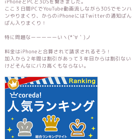
iPhoneとPCと3DSを繋ぎました。
ここ３日間PCでYouTube動画流しながら3DSでモンハ
ンやりまくり、からのiPhoneにはTwitterの通知ばん
ばん入りまくり！
特に問題なーーーーーいヽ(*´∀｀)ノ
料金はiPhoneと合算されて請求されるそう！
加入から２年間は割引があって３年目からは割引ない
けどそんなにバカ高くもならない。