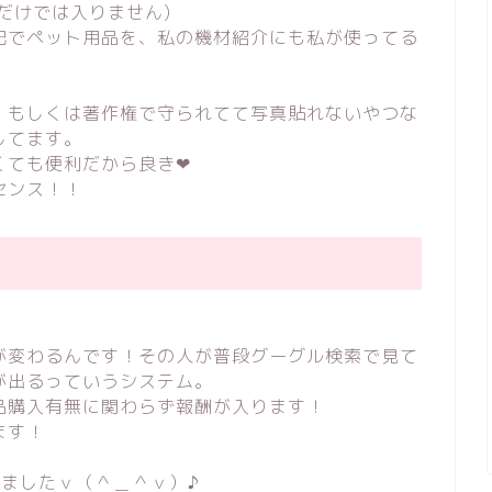
だけでは入りません)
記でペット用品を、私の機材紹介にも私が使ってる
、
、もしくは著作権で守られてて写真貼れないやつな
してます。
ても便利だから良き❤︎
センス！！
が変わるんです！その人が普段グーグル検索で見て
が出るっていうシステム。
品購入有無に関わらず報酬が入ります！
ます！
ましたｖ（＾＿＾ｖ）♪