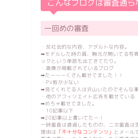
こんなブログは審査通ら
一回めの審査
・反社会的な内容、アダルトな内容。
➡︎モデルした時の肩、胸元が開いてる写
ックという単語も出てきてたり。
・画像が掲載されているブログ
➡︎たーーーくさん載せてました！！
・PV数が少ない
➡︎見てくれてる人は沢山いたのでそんな
・他のアフィリエイト広告を載せている
➡︎めちゃ載せてました。
・10記事以下
➡︎20記事以上書いてたー！
一時審査は通過したものの、二次審査は
理由は
「不十分なコンテンツ」
とメール