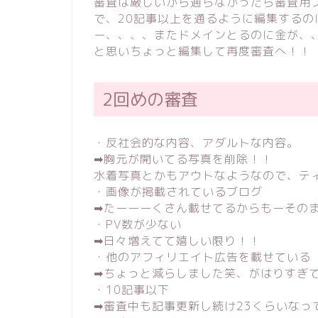
審査は厳しいから通らなかったら審査用
で、20記事以上を通るように編集する
ー、、、、またドメインとるのに金が、
と思いちょっと編集して再度審査へ！！
2回めの審査
・反社会的な内容、アダルトな内容。
➡︎胸元が開いてる写真を削除！！
水着写真とかもアウトなようなので、テ
・画像が掲載されているブログ
➡︎たーーーくさん載せてるからもーその
・PV数が少ない
➡︎日々増えてて嬉しい限り！！
・他のアフィリエイト広告を載せている
➡︎ちょっと減らしました笑、がはりすぎ
・10記事以下
➡︎審査中も記事更新し続け23くらいなっ