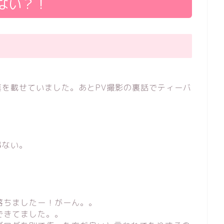
ない？！
真を載せていました。あとPV撮影の裏話でティーバ
事ない。
落ちましたー！がーん。。
できてました。。