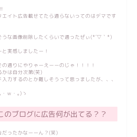
!
リエイト広告載せてたら通らないってのはデマです
うな画像削除したくらいで通ったぜぃ(*´▽｀*)
ーと実感しましたー！
その通りにやりゃーえーーのじゃ！！！！
かは自分次第(笑)
ド入力するのとか難しそうって思っましたが、、、
・ｗ・｡)ゝ
このブログに広告何が出てる？？
だったかなーーん？(笑)