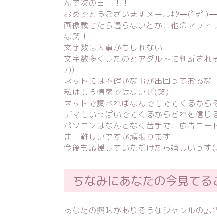
んで次の日！！！！
おめでとうございますメールｷﾀ━(ﾟ∀ﾟ)━!
画像載せたら通らないとか、他のアフィ
な笑！！！！
文字数は大事かもしれない！！
文字数多くしたのとアダルトに判断されそ
ﾉ))
ネットには不確かな事が出回っておるな
私はもう情弱ではないぜ(笑)
ネットで調べればなんでもでてくるから
デマもいっぱいでてくるからどれを信じる
パソコンはなんとなく苦手で、広告コー
まー難しいですが頑張ります！
今後も応援していただけたら嬉しいっす(｡
ちなみにあなたの今見てる
あなたの興味がありそうなジャンルの広告