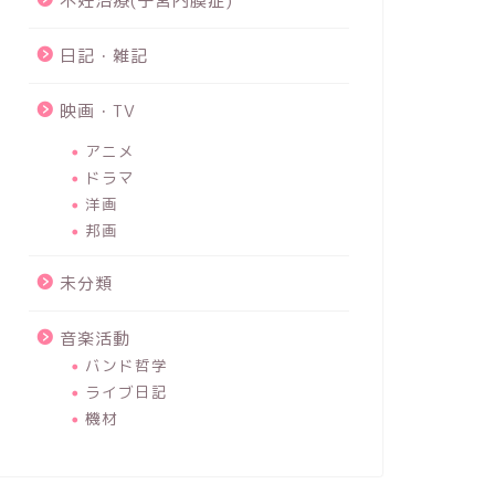
不妊治療(子宮内膜症)
日記・雑記
映画・TV
アニメ
ドラマ
洋画
邦画
未分類
音楽活動
バンド哲学
ライブ日記
機材