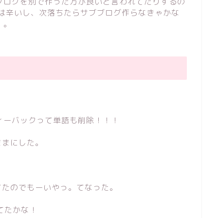
ブログを別で作った方が良いと言われてたりするの
のは辛いし、次落ちたらサブブログ作らなきゃかな
、。
ィーバックって単語も削除！！！
ままにした。
てたのでもーいやっ。てなった。
てたかな！