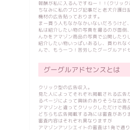
報酬が私に入るんですねー！！(クリック
ちなみに私のブログ記事だと老犬介護日
機材の広告貼っております。
まー買う人もなかなかいないだろうけど
私は紹介したい物の写真を撮るのが面倒
んかをアマゾン商品の写真で公開したり
紹介したい物いっぱいあるし、買われなく
んで、もう一つ！苦労したグーグルアド
グーグルアドセンスとは
クリック型の広告収入。
見た人によってそれぞれ掲載される広告
るページによって興味のありそうな広告
アマゾンと違ってクリックしただけで商
どちらも広告掲載する為には審査があり
審査内容はそれぞれ異なりますが
アマゾンアソシエイトの審査は1発で通り