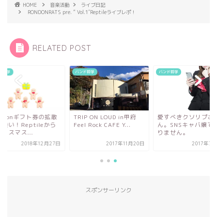
HOME
音楽活動
ライブ日記
RONDONRATS pre. ” Vol.1″Reptileライブレポ！
RELATED POST
ド哲学
バンド哲学
バンド哲学
azonギフト券の拡散
TRIP ON LOUD in甲府
愛すべきクソリプお
強い！Reptileから
Feel Rock CAFE Y...
ん。SNSキャバ嬢で
リスマス...
りません。
2018年12月27日
2017年11月20日
2017年7
スポンサーリンク