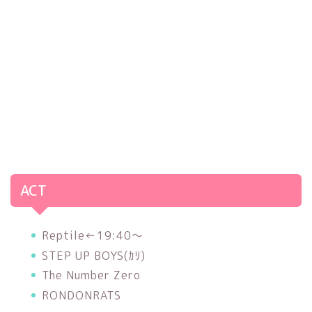
ACT
Reptile←19:40〜
STEP UP BOYS(ｶﾘ)
The Number Zero
RONDONRATS