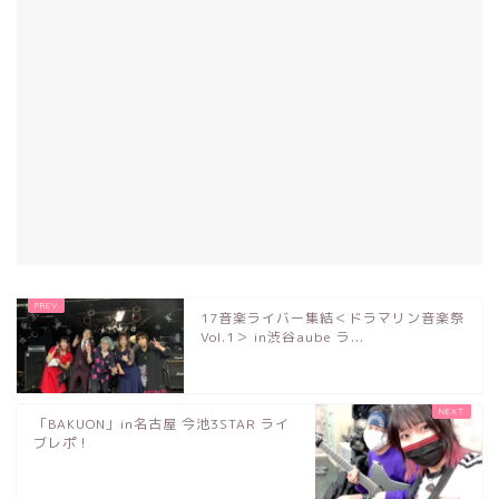
17音楽ライバー集結＜ドラマリン音楽祭
Vol.1＞ in渋谷aube ラ...
「BAKUON」in名古屋 今池3STAR ライ
ブレポ！