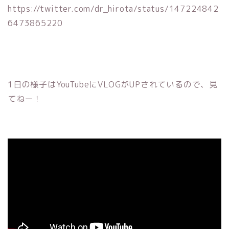
https://twitter.com/dr_hirota/status/147224842
6473865220
1日の様子はYouTubeにVLOGがUPされているので、見
てねー！