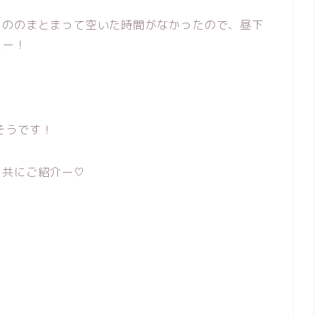
もののまとまって空いた時間がなかったので、昼下
たー！
そうです！
と共にご紹介ー♡