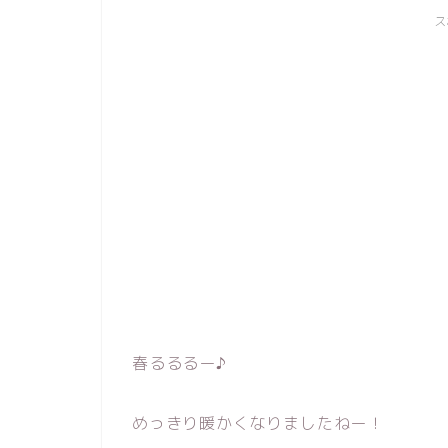
ス
春るるるー♪
めっきり暖かくなりましたねー！