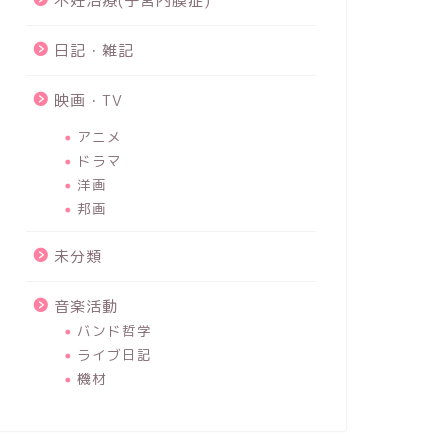
不妊治療(子宮内膜症)
日記・雑記
映画・TV
アニメ
ドラマ
洋画
邦画
未分類
音楽活動
バンド哲学
ライブ日記
機材