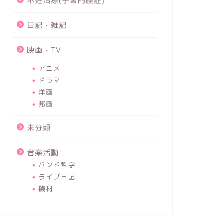
不妊治療(子宮内膜症)
日記・雑記
映画・TV
アニメ
ドラマ
洋画
邦画
未分類
音楽活動
バンド哲学
ライブ日記
機材