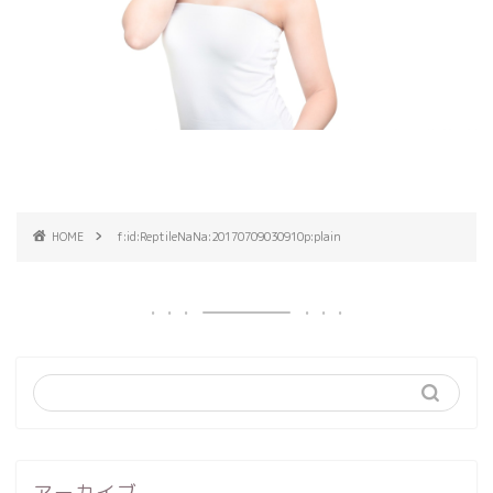
HOME
f:id:ReptileNaNa:20170709030910p:plain
アーカイブ