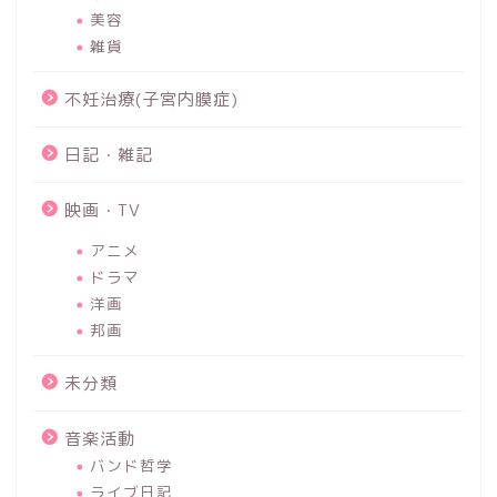
美容
雑貨
不妊治療(子宮内膜症)
日記・雑記
映画・TV
アニメ
ドラマ
洋画
邦画
未分類
音楽活動
バンド哲学
ライブ日記