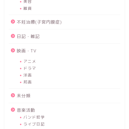
美容
雑貨
不妊治療(子宮内膜症)
日記・雑記
映画・TV
アニメ
ドラマ
洋画
邦画
未分類
音楽活動
バンド哲学
ライブ日記