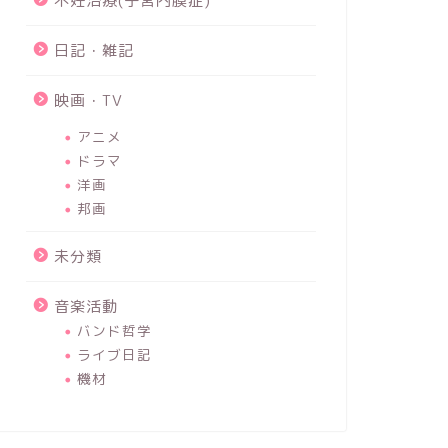
不妊治療(子宮内膜症)
日記・雑記
映画・TV
アニメ
ドラマ
洋画
邦画
未分類
音楽活動
バンド哲学
ライブ日記
機材