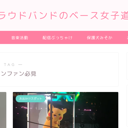
ラウドバンドのベース女子
音楽活動
配信ぶっちゃけ
保護犬みそか
 TAG ―
モンファン必見
お出かけスポット