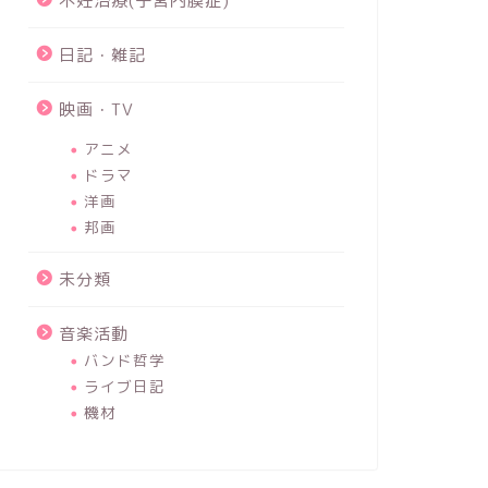
不妊治療(子宮内膜症)
日記・雑記
映画・TV
アニメ
ドラマ
洋画
邦画
未分類
音楽活動
バンド哲学
ライブ日記
機材