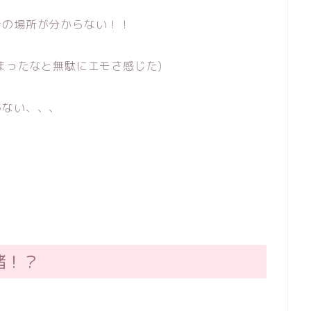
計の場所が分からない！！
まったなと無駄にエモさ感じた)
かない、、、
緒！？
。