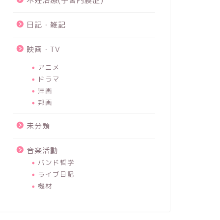
不妊治療(子宮内膜症)
日記・雑記
映画・TV
アニメ
ドラマ
洋画
邦画
未分類
音楽活動
バンド哲学
ライブ日記
機材