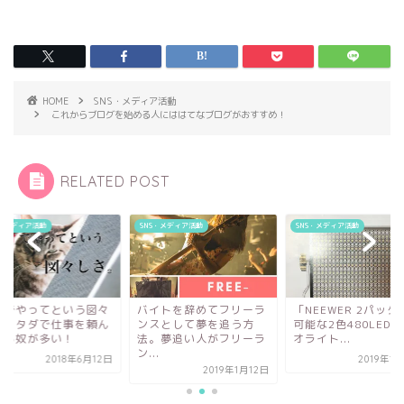
HOME
SNS・メディア活動
これからブログを始める人にははてなブログがおすすめ！
RELATED POST
S・メディア活動
SNS・メディア活動
SNS・メディア活動
イトを辞めてフリーラ
「NEEWER 2パック 調光
無料でやってという
スとして夢を追う方
可能な2色480LED ビデ
しさ。タダで仕事を
。夢追い人がフリーラ
オライト...
でくる奴が多い！
.
2019年1月24日
2018年6
2019年1月12日