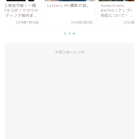
tters MV撮影の話。
tcelectronic
0円から参加可能！
RH750（アンプ）の修理
にCD作ろうぜ！クラ
対応について！...
ファンディング始めま.
2016年5月2日
2020年11月1日
2018年7
スポンサーリンク