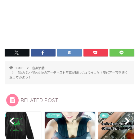
HOME
音楽活動
我がバンドReptileのアーティスト写真が新しくなりました！歴代アー写を振り
返ってみよう！
RELATED POST
ブ日記
機材
音楽活動