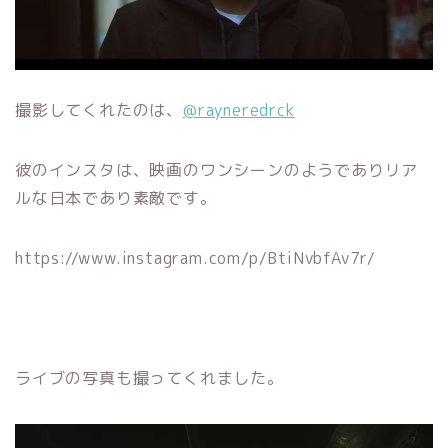
撮影してくれたのは、
@rayneredrck
彼のインスタは、映画のワンシーンのようでありリア
ルな日本であり素敵です。
https://www.instagram.com/p/BtiNvbfAv7r/
ライブの写真も撮ってくれました。