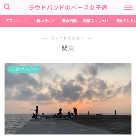
ラウドバンドのベース女子道
プロフィール
お問い合わせ
音楽活動
配信ぶっちゃけ
保護犬みそ
― CATEGORY ―
関東
お出かけスポット