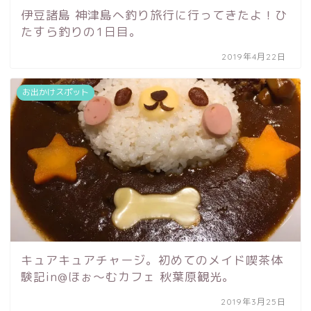
伊豆諸島 神津島へ釣り旅行に行ってきたよ！ひ
たすら釣りの1日目。
2019年4月22日
お出かけスポット
キュアキュアチャージ。初めてのメイド喫茶体
験記in@ほぉ〜むカフェ 秋葉原観光。
2019年3月25日