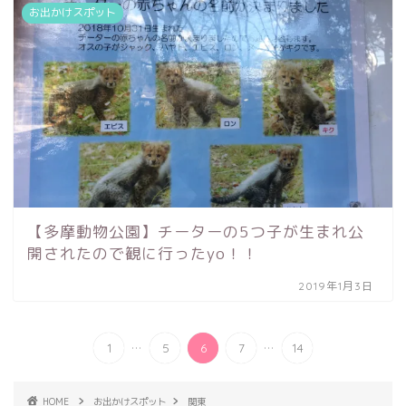
お出かけスポット
【多摩動物公園】チーターの5つ子が生まれ公
開されたので観に行ったyo！！
2019年1月3日
...
...
1
5
6
7
14
HOME
お出かけスポット
関東