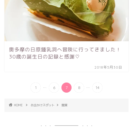
奥多摩の日原鍾乳洞へ冒険に行ってきました！
30歳の誕生日の記録と感謝♡
2018年5月30日
...
...
1
6
7
8
14
HOME
お出かけスポット
関東