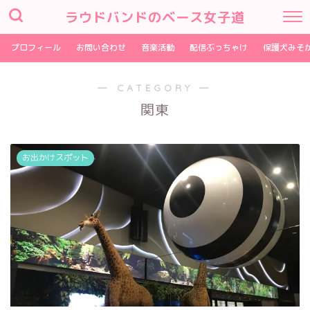
ラウドバンドのベース女子道
プロフィール
お問い合わせ
音楽活動
配信ぶっちゃけ
保護犬みそ
― CATEGORY ―
関東
お出かけスポット