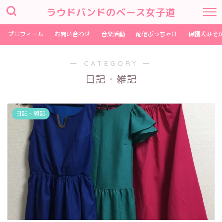
ラウドバンドのベース女子道
プロフィール
お問い合わせ
音楽活動
配信ぶっちゃけ
保護犬みそ
― CATEGORY ―
日記・雑記
日記・雑記