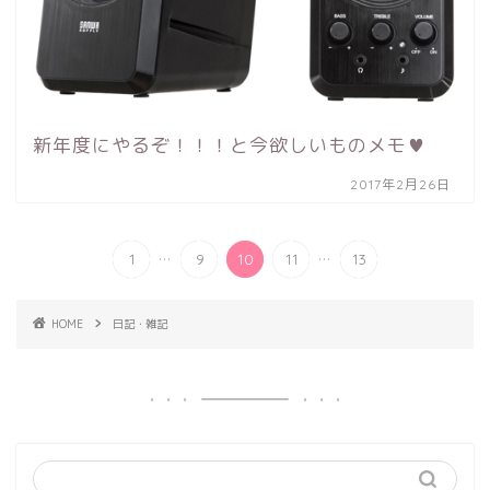
新年度にやるぞ！！！と今欲しいものメモ♥
2017年2月26日
...
...
1
9
10
11
13
HOME
日記・雑記