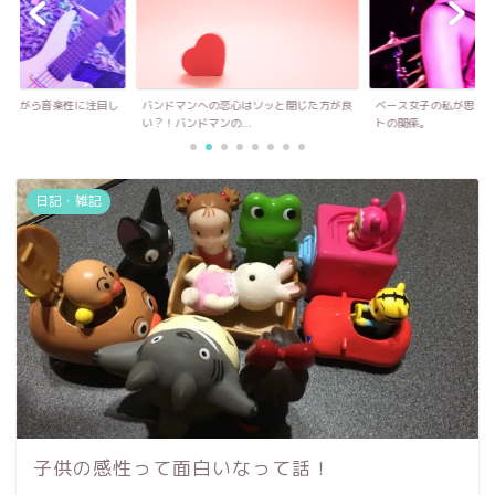
への恋心はソッと閉じた方が良
ベース女子の私が思うファンとアーティス
アマチュアバンド
ンの...
トの関係。
は出るな！！！
日記・雑記
子供の感性って面白いなって話！