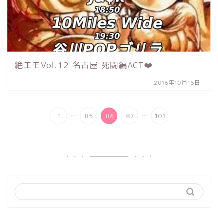
絶エモVol.12 名古屋 死闘編ACT❤️
2016年10月16日
...
...
1
85
86
87
101