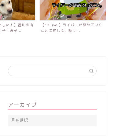
ました！】香川の山
【17Live 】ライバーが辞めていく
配信アプリの
子「みそ...
ことに対して。続け...
白色、青色確定
アーカイブ