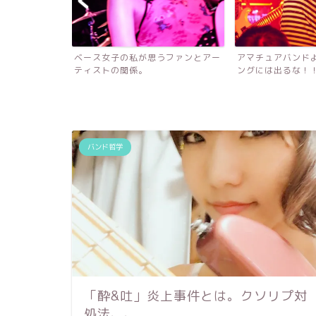
はソッと閉じた
ベース女子の私が思うファンとアー
アマチュアバンド
の...
ティストの関係。
ングには出るな！
バンド哲学
「酔&吐」炎上事件とは。クソリプ対
処法、、