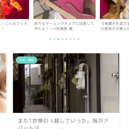
よ！こんなブッキ
色々なゲーミングチェアに試座して
【保護犬を迎え
！！
きたよ！！in秋葉原 展...
の野良犬が産んだ
日記・雑記
また1世帯引っ越していった。我がア
パートは、、、、。