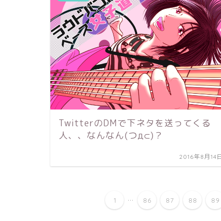
TwitterのDMで下ネタを送ってくる
人、、なんなん(つд⊂)？
2016年8月14
...
1
86
87
88
89