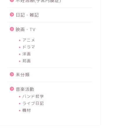
不妊治療(子宮内膜症)
日記・雑記
映画・TV
アニメ
ドラマ
洋画
邦画
未分類
音楽活動
バンド哲学
ライブ日記
機材