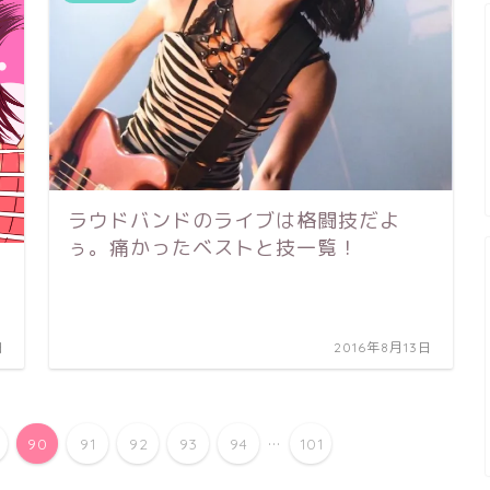
ラウドバンドのライブは格闘技だよ
ぅ。痛かったベストと技一覧！
日
2016年8月13日
...
90
91
92
93
94
101