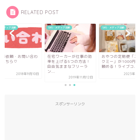
RELATED POST
S・メディア活動
SNS・メディア活動
SNS・メディア活動
仕事依頼・お問い合わ
在宅ワーカーが仕事の効
おやつの定期便「ス
はこちら♡
率を上げる5つの方法！
クミー」が1000円of
自由気ままなフリーラ
頼める！ライブコ...
ン...
2018年9月10日
2023年8
2019年11月12日
スポンサーリンク