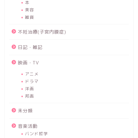
本
美容
雑貨
不妊治療(子宮内膜症)
日記・雑記
映画・TV
アニメ
ドラマ
洋画
邦画
未分類
音楽活動
バンド哲学