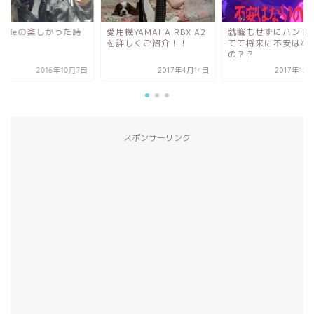
ptileの楽しかった時
愛用機YAMAHA RBX A2
就職もせずにバンド
！
を詳しくご紹介！！
てて将来に不安はな
の？？
2016年10月7日
2017年4月14日
2017年12
スポンサーリンク