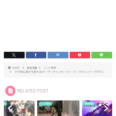
HOME
音楽活動
バンド哲学
DTM初心者でも扱える!オーディオインターフェース！スタインバーグUR12
RELATED POST
ド哲学
バンド哲学
音楽活動