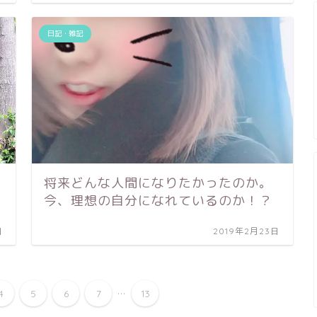
日記・雑記
将来どんな人間になりたかったのか。
今、理想の自分になれているのか！？
日
2019年2月23日
...
4
5
6
7
13