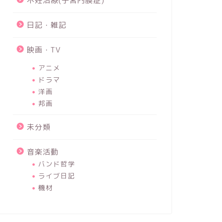
不妊治療(子宮内膜症)
日記・雑記
映画・TV
アニメ
ドラマ
洋画
邦画
未分類
音楽活動
バンド哲学
ライブ日記
機材